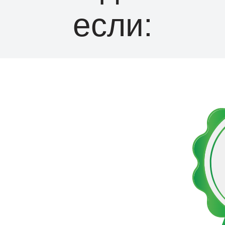
если:
 качество и