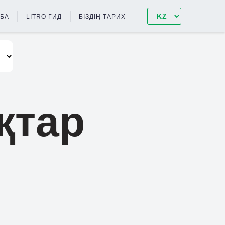
НБА
LITRO ГИД
БІЗДІҢ ТАРИХ
қтар