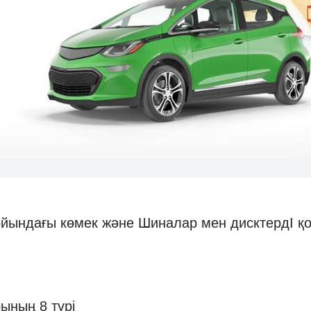
йындағы көмек және Шиналар мен дисктердI қор
ының 8 түрі