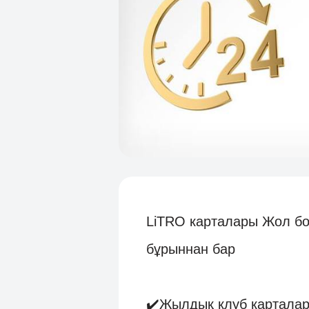
LiTRO карталары Жол бо
бұрыннан бар
✔️Жылдық клуб карталар