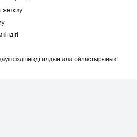
 жеткізу
еу
кіндігі
уіпсіздігіңізді алдын ала ойластырыңыз!