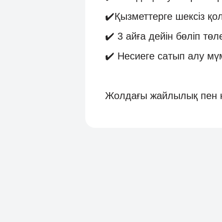
✔️Қызметтерге шексіз қол
✔️ 3 айға дейін бөліп төл
✔️ Несиеге сатып алу мүм
Жолдағы жайлылық пен қа