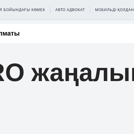
Л БОЙЫНДАҒЫ КӨМЕК
АВТО АДВОКАТ
МОБИЛЬДІ ҚОЛДА
RO жаңалы